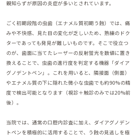
親知らずが原因の炎症が多いとされています。
ごく初期段階の虫歯（エナメル質初期う蝕）では、痛
みや不快感、見た目の変化が乏しいため、熟練のドク
ターであっても発見が難しいものです。そこで役立つ
のが、歯面に当てたレーザーの反射蛍光を数値に置き
換えることで、虫歯の進行度を判定する機器「ダイア
グノデントペン」。これを用いると、隣接面（側面）
やエナメル質の下に隠れた微小な虫歯でも約90%の精
度で検出可能となります（視診＋触診のみでは20%前
後）。
当院では、通常の口腔内診査に加え、ダイアグノデン
トペンを積極的に活用することで、う蝕の見逃しを極