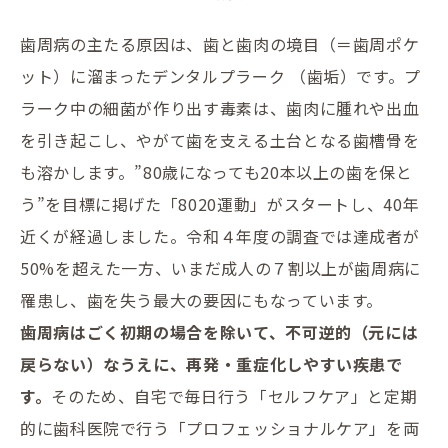
歯周病の主たる原因は、歯と歯肉の境目（＝歯周ポケ
ット）に溜まったデンタルプラーク （歯垢）です。プ
ラーク中の細菌が作り出す毒素は、歯肉に腫れや出血
を引き起こし、やがて歯を支える土台となる歯槽骨を
も溶かします。”80歳になっても20本以上の歯を保と
う”を目標に掲げた「8020運動」がスタートし、40年
近くが経過しました。令和４年度の調査では達成者が
50%を超えた一方、いまだ成人の７割以上が歯周病に
罹患し、歯を失う最大の要因にもなっています。
歯周病はごく初期の場合を除いて、不可逆的（元には
戻らない）なうえに、再発・重症化しやすい疾患で
す。
そのため、自宅で毎日行う「セルフケア」と定期
的に歯科医院で行う「プロフェッショナルケア」を両