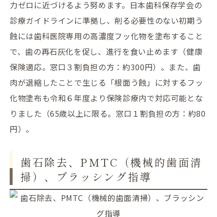
力ゼロに近づけるよう努めます。日本歯科保存学会の
診療ガイドラインに準拠し、削る必要性のない初期う
蝕には歯科医院専用の高濃度フッ化物を塗布すること
で、歯の再石灰化を促し、進行を食い止めます（健康
保険適応。窓口３割負担の方：約300円）。また、歯
肉が退縮したことで生じる「根面う蝕」に対するフッ
化物塗布も令和６年度より保険診療内で対応可能とな
りました（65歳以上に限る。窓口１割負担の方：約80
円）。
歯石除去、PMTC（機械的歯面清
掃）、ブラッシング指導