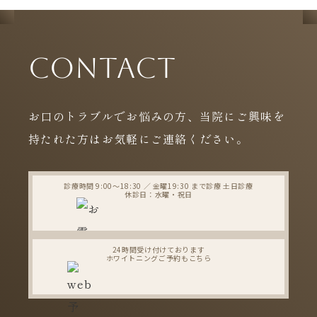
CONTACT
お口のトラブルでお悩みの方、
当院にご興味を
持たれた方はお気軽にご連絡ください。
診療時間 9:00〜18:30 ／ 金曜19:30 まで診療 土日診療
休診日：水曜・祝日
075-321-7707
24時間受け付けております
ホワイトニングご予約もこちら