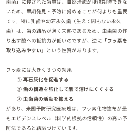
歯菌」に侵された歯質は、自然治癒がほぼ期待できな
いため、早期発見・予防に努めることが何よりも重要
です。特に乳歯や幼若永久歯（生えて間もない永久
歯）は、歯の結晶が薄く未熟であるため、虫歯菌の作
り出す酸への抵抗力が低いのですが、逆に
「フッ素を
取り込みやすい」
という性質があります。
フッ素には大きく３つの効果
① 再石灰化を促進する
② 歯の構造を強化して酸で溶けにくくする
③ 虫歯菌の活動を抑える
があり、米国予防研究医療班は、フッ素化物塗布が最
もエビデンスレベル（科学的根拠の信頼性）の高い予
防法であると結論づけています。